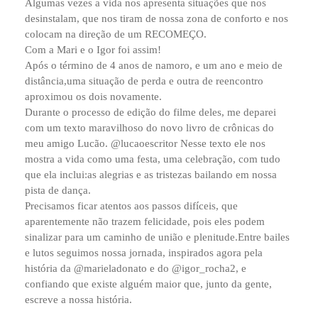
Algumas vezes a vida nos apresenta situações que nos
desinstalam, que nos tiram de nossa zona de conforto e nos
colocam na direção de um RECOMEÇO.
Com a Mari e o Igor foi assim!
Após o término de 4 anos de namoro, e um ano e meio de
distância,uma situação de perda e outra de reencontro
aproximou os dois novamente.
Durante o processo de edição do filme deles, me deparei
com um texto maravilhoso do novo livro de crônicas do
meu amigo Lucão. @lucaoescritor Nesse texto ele nos
mostra a vida como uma festa, uma celebração, com tudo
que ela inclui:as alegrias e as tristezas bailando em nossa
pista de dança.
Precisamos ficar atentos aos passos difíceis, que
aparentemente não trazem felicidade, pois eles podem
sinalizar para um caminho de união e plenitude.Entre bailes
e lutos seguimos nossa jornada, inspirados agora pela
história da @marieladonato e do @igor_rocha2, e
confiando que existe alguém maior que, junto da gente,
escreve a nossa história.