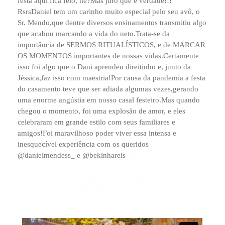
festa aqui fica feio, né?Mas juro que é verdade!!!”
RsrsDaniel tem um carinho muito especial pelo seu avô, o
Sr. Mendo,que dentre diversos ensinamentos transmitiu algo
que acabou marcando a vida do neto.Trata-se da
importância de SERMOS RITUALÍSTICOS, e de MARCAR
OS MOMENTOS importantes de nossas vidas.Certamente
isso foi algo que o Dani aprendeu direitinho e, junto da
Jéssica,faz isso com maestria!Por causa da pandemia a festa
do casamento teve que ser adiada algumas vezes,gerando
uma enorme angústia em nosso casal festeiro.Mas quando
chegou o momento, foi uma explosão de amor, e eles
celebraram em grande estilo com seus familiares e
amigos!Foi maravilhoso poder viver essa intensa e
inesquecível experiência com os queridos
@danielmendess_ e @bekinhareis
#filmedecasamento
#videodecasamento
#weddingfilm
#guardiãodememorias
#guilhermefrejah
#memoriaepica
#filmmaker
#videomaker
#documentario
#frejahfilmes