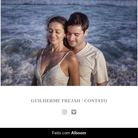
2475
0
GUILHERME FREJAH
/
CONTATO
Feito com
Alboom