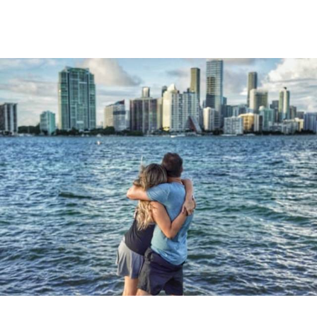
2597
0