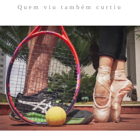
Quem viu também curtiu
2158
0