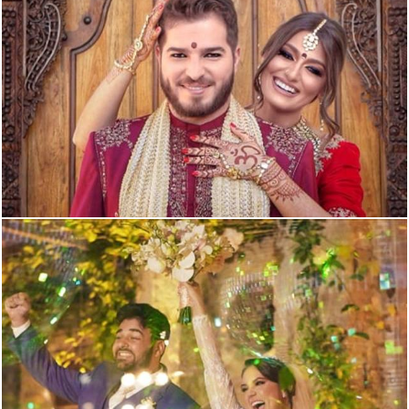
2716
0
2527
0