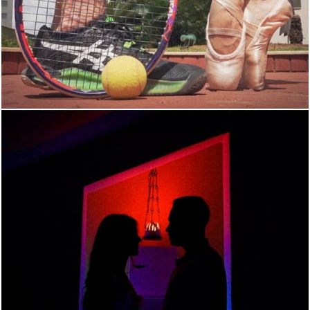
2158
0
2179
0